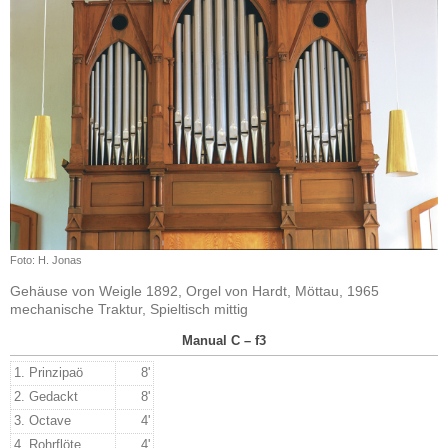
Foto: H. Jonas
Gehäuse von Weigle 1892, Orgel von Hardt, Möttau, 1965
mechanische Traktur, Spieltisch mittig
Manual C – f3
1. Prinzipaö
8'
2. Gedackt
8'
3. Octave
4'
4. Rohrflöte
4'