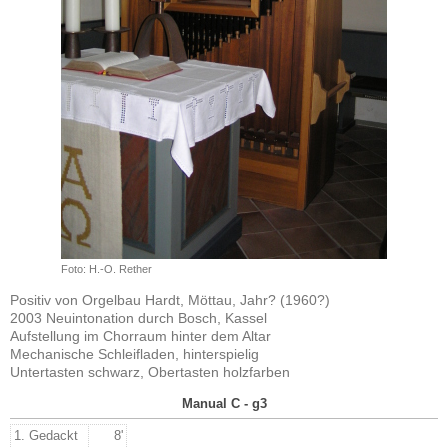
Foto: H.-O. Rether
Positiv von Orgelbau Hardt, Möttau, Jahr? (1960?)
2003 Neuintonation durch Bosch, Kassel
Aufstellung im Chorraum hinter dem Altar
Mechanische Schleifladen, hinterspielig
Untertasten schwarz, Obertasten holzfarben
Manual C - g3
1. Gedackt
8'