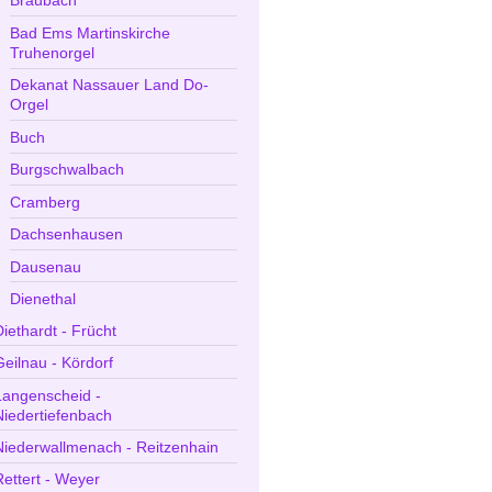
Braubach
Bad Ems Martinskirche
Truhenorgel
Dekanat Nassauer Land Do-
Orgel
Buch
Burgschwalbach
Cramberg
Dachsenhausen
Dausenau
Dienethal
Diethardt - Frücht
Geilnau - Kördorf
Langenscheid -
Niedertiefenbach
Niederwallmenach - Reitzenhain
Rettert - Weyer