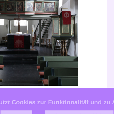
utzt Cookies zur
Funktionalität und zu
zur Kirchengemeinde Bornich