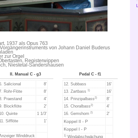
art, 1937 als Opus 763
 Vorgängerinstruments von Johann Daniel Buderus
nladen
er zur Orgel
Obertasten, Registerwippen
ch, Niestetal-Sandershausen
II. Manual C - g3
Pedal C - f1
6. Salicional
8'
12. Subbass
16'
1)
7. Rohr-Flöte
8'
13. Zartbass
16'
2)
8. Praestand
4'
14. Prinzipalbass
8'
2)
9. Blockflöte
2'
15. Choralbass
4'
2)
10. Quinte
1 1/3'
16. Gemshorn
2'
11. Sifflöte
1'
Koppel II - P
Koppel I - P
Anzeiger Winddruck
1)
Windabschwächung