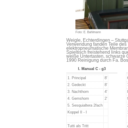
Foto: E. Bahlmann
Weigle, Echterdingen – Stuttg
Verwendung fanden Teile des
elektropneumatische Membra
Spieltisch freistehend links qu
weiße Untertasten, schwarze 
1990 Reinigung durch Fa. Bos
I. Manual C - g3
1. Principal
8'
2. Gedeckt
8'
3. Nachthorn
4
'
4.
Gemshorn
2
'
5.
Sesquialtera 2fach
Koppel II - I
Tutti als Tritt