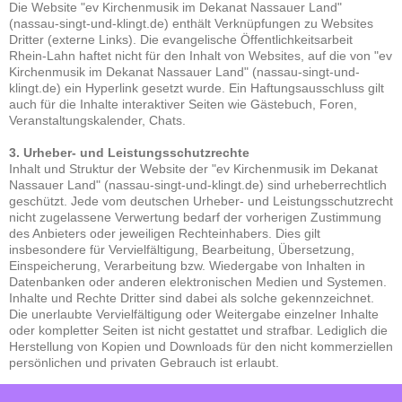
Die Website
"ev Kirchenmusik im Dekanat Nassauer Land"
(nassau-singt-und-klingt.de)
enthält Verknüpfungen zu Websites
Dritter (externe Links). Die evangelische Öffentlichkeitsarbeit
Rhein-Lahn haftet nicht für den Inhalt von Websites, auf die von
"ev
Kirchenmusik im Dekanat Nassauer Land" (nassau-singt-und-
klingt.de)
ein Hyperlink gesetzt wurde. Ein Haftungsausschluss gilt
auch für die Inhalte interaktiver Seiten wie Gästebuch, Foren,
Veranstaltungskalender, Chats.
3. Urheber- und Leistungsschutzrechte
Inhalt und Struktur der Website der
"ev Kirchenmusik im Dekanat
Nassauer Land" (nassau-singt-und-klingt.de)
sind urheberrechtlich
geschützt. Jede vom deutschen Urheber- und Leistungsschutzrecht
nicht zugelassene Verwertung bedarf der vorherigen Zustimmung
des Anbieters oder jeweiligen Rechteinhabers. Dies gilt
insbesondere für Vervielfältigung, Bearbeitung, Übersetzung,
Einspeicherung, Verarbeitung bzw. Wiedergabe von Inhalten in
Datenbanken oder anderen elektronischen Medien und Systemen.
Inhalte und Rechte Dritter sind dabei als solche gekennzeichnet.
Die unerlaubte Vervielfältigung oder Weitergabe einzelner Inhalte
oder kompletter Seiten ist nicht gestattet und strafbar. Lediglich die
Herstellung von Kopien und Downloads für den nicht kommerziellen
persönlichen und privaten Gebrauch ist erlaubt.
Die evangelische Öffentlichkeitsarbeit Rhein-Lahn behält sich das